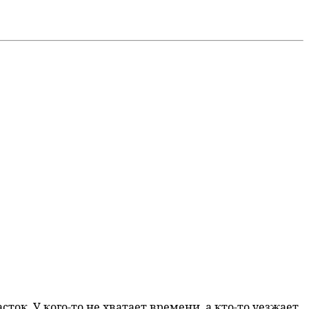
ток. У кого-то не хватает времени, а кто-то уезжает