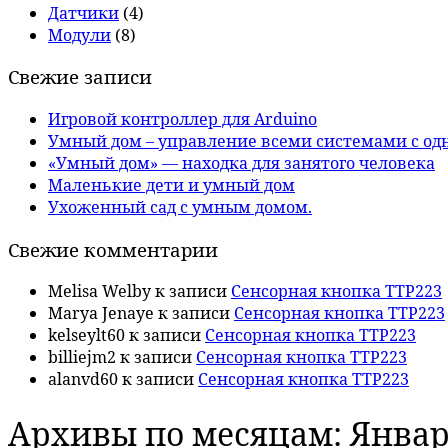
Датчики
(4)
Модули
(8)
Свежие записи
Игровой контроллер для Arduino
Умный дом – управление всеми системами с од
«Умный дом» — находка для занятого человека
Маленькие дети и умный дом
Ухоженный сад с умным домом.
Свежие комментарии
Melisa Welby
к записи
Сенсорная кнопка TTP223
Marya Jenaye
к записи
Сенсорная кнопка TTP223
kelseylt60
к записи
Сенсорная кнопка TTP223
billiejm2
к записи
Сенсорная кнопка TTP223
alanvd60
к записи
Сенсорная кнопка TTP223
Архивы по месяцам:
Январ