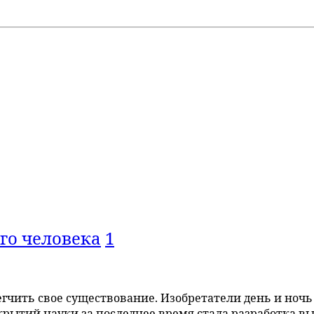
го человека
1
чить свое существование. Изобретатели день и ночь 
крытий науки за последнее время стала разработка в