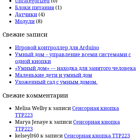
Uncategorized
(0)
Блоки питания
(1)
Датчики
(4)
Модули
(8)
Свежие записи
Игровой контроллер для Arduino
Умный дом – управление всеми системами с
одной кнопки
«Умный дом» — находка для занятого человека
Маленькие дети и умный дом
Ухоженный сад с умным домом.
Свежие комментарии
Melisa Welby
к записи
Сенсорная кнопка
TTP223
Marya Jenaye
к записи
Сенсорная кнопка
TTP223
kelseylt60
к записи
Сенсорная кнопка TTP223