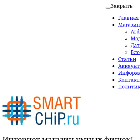
Закрыть
Главная
Магазин
Ard
Мо
Да
Бло
Статьи
Аккаунт
Информа
Контак
Политик
Интернет магазин умных фишек!