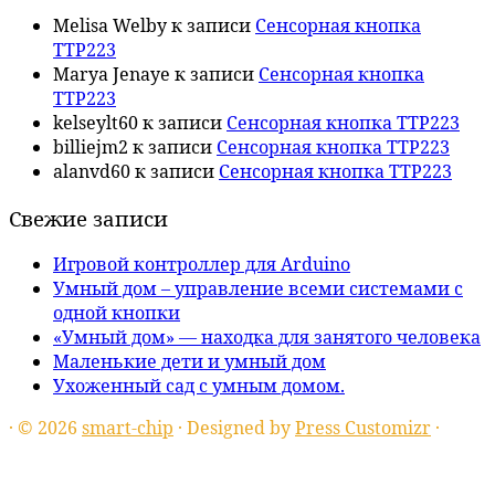
Melisa Welby
к записи
Сенсорная кнопка
TTP223
Marya Jenaye
к записи
Сенсорная кнопка
TTP223
kelseylt60
к записи
Сенсорная кнопка TTP223
billiejm2
к записи
Сенсорная кнопка TTP223
alanvd60
к записи
Сенсорная кнопка TTP223
Свежие записи
Игровой контроллер для Arduino
Умный дом – управление всеми системами с
одной кнопки
«Умный дом» — находка для занятого человека
Маленькие дети и умный дом
Ухоженный сад с умным домом.
·
© 2026
smart-chip
·
Designed by
Press Customizr
·