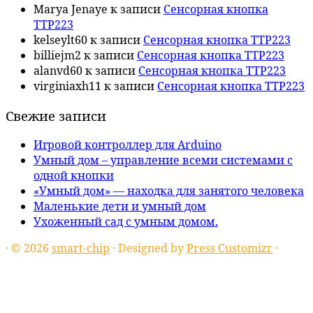
Marya Jenaye
к записи
Сенсорная кнопка
TTP223
kelseylt60
к записи
Сенсорная кнопка TTP223
billiejm2
к записи
Сенсорная кнопка TTP223
alanvd60
к записи
Сенсорная кнопка TTP223
virginiaxh11
к записи
Сенсорная кнопка TTP223
Свежие записи
Игровой контроллер для Arduino
Умный дом – управление всеми системами с
одной кнопки
«Умный дом» — находка для занятого человека
Маленькие дети и умный дом
Ухоженный сад с умным домом.
·
© 2026
smart-chip
·
Designed by
Press Customizr
·