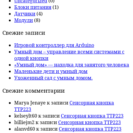
Uncategorized
(0)
Блоки питания
(1)
Датчики
(4)
Модули
(8)
Свежие записи
Игровой контроллер для Arduino
Умный дом – управление всеми системами с
одной кнопки
«Умный дом» — находка для занятого человека
Маленькие дети и умный дом
Ухоженный сад с умным домом.
Свежие комментарии
Marya Jenaye
к записи
Сенсорная кнопка
TTP223
kelseylt60
к записи
Сенсорная кнопка TTP223
billiejm2
к записи
Сенсорная кнопка TTP223
alanvd60
к записи
Сенсорная кнопка TTP223