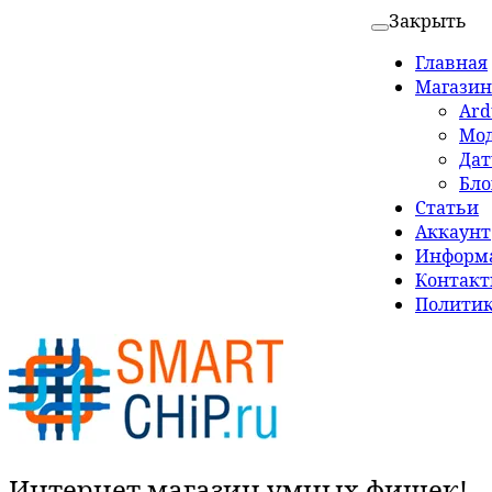
Закрыть
Главная
Магазин
Ard
Мо
Да
Бло
Статьи
Аккаунт
Информа
Контак
Политик
Интернет магазин умных фишек!