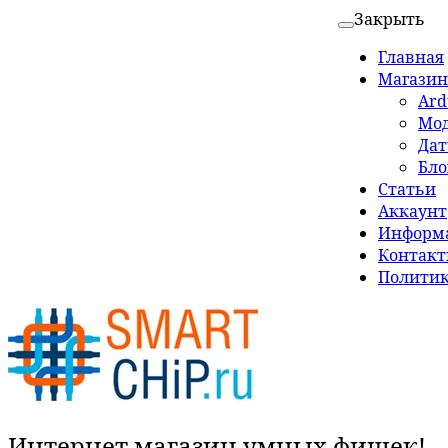
Закрыть
Главная
Магазин
Ard
Мо
Да
Бло
Статьи
Аккаунт
Информа
Контак
Политик
Интернет магазин умных фишек!