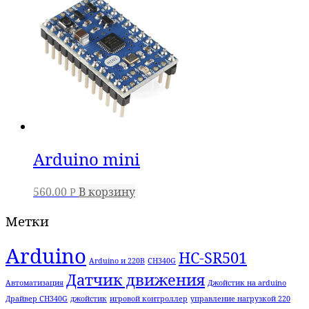
Arduino mini
560.00
В корзину
Р
Метки
Arduino
HC-SR501
Arduino и 220В
CH340G
Датчик движения
Автоматизация
Джойстик на arduino
Драйвер CH340G
джойстик
игровой контроллер
управление нагрузкой 220