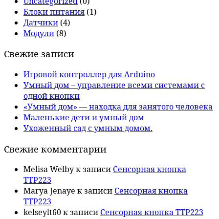
Uncategorized
(0)
Блоки питания
(1)
Датчики
(4)
Модули
(8)
Свежие записи
Игровой контроллер для Arduino
Умный дом – управление всеми системами с
одной кнопки
«Умный дом» — находка для занятого человека
Маленькие дети и умный дом
Ухоженный сад с умным домом.
Свежие комментарии
Melisa Welby
к записи
Сенсорная кнопка
TTP223
Marya Jenaye
к записи
Сенсорная кнопка
TTP223
kelseylt60
к записи
Сенсорная кнопка TTP223