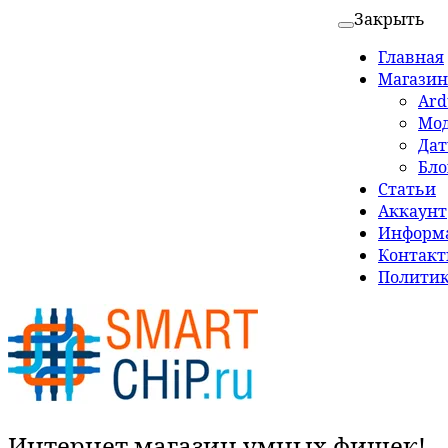
Закрыть
Главная
Магазин
Ard
Мо
Да
Бло
Статьи
Аккаунт
Информа
Контак
Политик
Интернет магазин умных фишек!