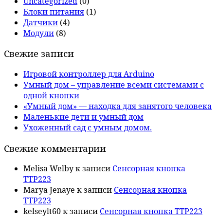
Uncategorized
(0)
Блоки питания
(1)
Датчики
(4)
Модули
(8)
Свежие записи
Игровой контроллер для Arduino
Умный дом – управление всеми системами с
одной кнопки
«Умный дом» — находка для занятого человека
Маленькие дети и умный дом
Ухоженный сад с умным домом.
Свежие комментарии
Melisa Welby
к записи
Сенсорная кнопка
TTP223
Marya Jenaye
к записи
Сенсорная кнопка
TTP223
kelseylt60
к записи
Сенсорная кнопка TTP223