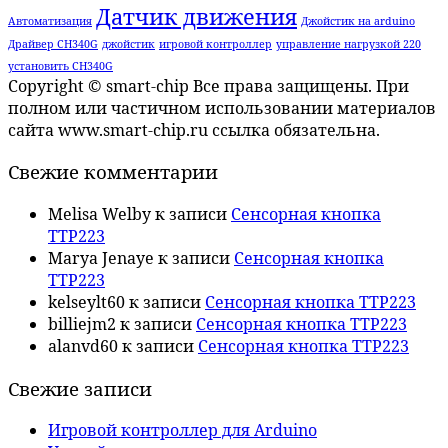
Датчик движения
Автоматизация
Джойстик на arduino
Драйвер CH340G
джойстик
игровой контроллер
управление нагрузкой 220
установить CH340G
Copyright © smart-chip Все права защищены. При
полном или частичном использовании материалов
сайта www.smart-chip.ru ссылка обязательна.
Свежие комментарии
Melisa Welby
к записи
Сенсорная кнопка
TTP223
Marya Jenaye
к записи
Сенсорная кнопка
TTP223
kelseylt60
к записи
Сенсорная кнопка TTP223
billiejm2
к записи
Сенсорная кнопка TTP223
alanvd60
к записи
Сенсорная кнопка TTP223
Свежие записи
Игровой контроллер для Arduino