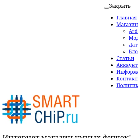
Закрыть
Главная
Магазин
Ard
Мо
Да
Бло
Статьи
Аккаунт
Информа
Контак
Политик
Интернет магазин умных фишек!