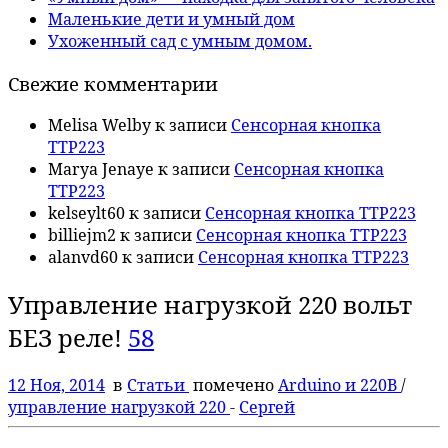
Маленькие дети и умный дом
Ухоженный сад с умным домом.
Свежие комментарии
Melisa Welby
к записи
Сенсорная кнопка
TTP223
Marya Jenaye
к записи
Сенсорная кнопка
TTP223
kelseylt60
к записи
Сенсорная кнопка TTP223
billiejm2
к записи
Сенсорная кнопка TTP223
alanvd60
к записи
Сенсорная кнопка TTP223
Управление нагрузкой 220 вольт
БЕЗ реле!
58
12 Ноя, 2014
в
Статьи
помечено
Arduino и 220В
/
управление нагрузкой 220
-
Сергей