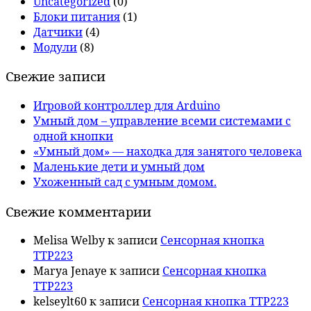
Uncategorized
(0)
Блоки питания
(1)
Датчики
(4)
Модули
(8)
Свежие записи
Игровой контроллер для Arduino
Умный дом – управление всеми системами с
одной кнопки
«Умный дом» — находка для занятого человека
Маленькие дети и умный дом
Ухоженный сад с умным домом.
Свежие комментарии
Melisa Welby
к записи
Сенсорная кнопка
TTP223
Marya Jenaye
к записи
Сенсорная кнопка
TTP223
kelseylt60
к записи
Сенсорная кнопка TTP223