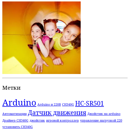
Метки
Arduino
HC-SR501
Arduino и 220В
CH340G
Датчик движения
Автоматизация
Джойстик на arduino
Драйвер CH340G
джойстик
игровой контроллер
управление нагрузкой 220
установить CH340G