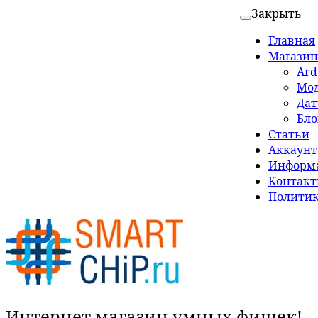
Закрыть
Главная
Магазин
Ard
Мо
Да
Бло
Статьи
Аккаунт
Информа
Контак
Политик
Интернет магазин умных фишек!