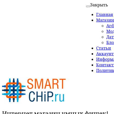
Закрыть
Главная
Магазин
Ard
Мо
Да
Бло
Статьи
Аккаунт
Информа
Контак
Политик
Интернет магазин умных фишек!