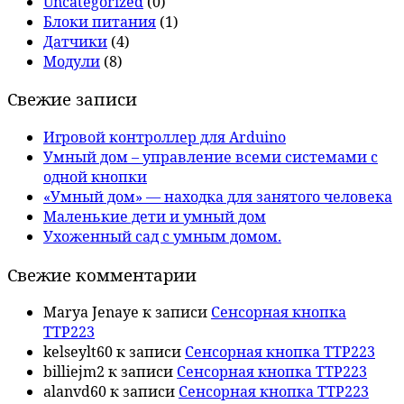
Uncategorized
(0)
Блоки питания
(1)
Датчики
(4)
Модули
(8)
Свежие записи
Игровой контроллер для Arduino
Умный дом – управление всеми системами с
одной кнопки
«Умный дом» — находка для занятого человека
Маленькие дети и умный дом
Ухоженный сад с умным домом.
Свежие комментарии
Marya Jenaye
к записи
Сенсорная кнопка
TTP223
kelseylt60
к записи
Сенсорная кнопка TTP223
billiejm2
к записи
Сенсорная кнопка TTP223
alanvd60
к записи
Сенсорная кнопка TTP223