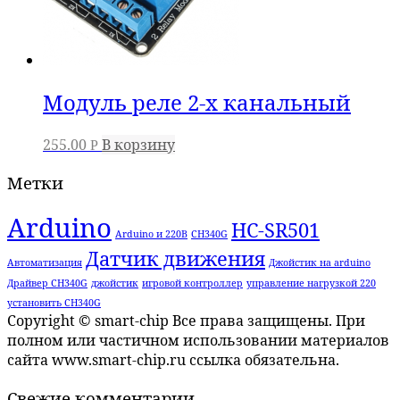
Модуль реле 2-х канальный
255.00
В корзину
Р
Метки
Arduino
HC-SR501
Arduino и 220В
CH340G
Датчик движения
Автоматизация
Джойстик на arduino
Драйвер CH340G
джойстик
игровой контроллер
управление нагрузкой 220
установить CH340G
Copyright © smart-chip Все права защищены. При
полном или частичном использовании материалов
сайта www.smart-chip.ru ссылка обязательна.
Свежие комментарии