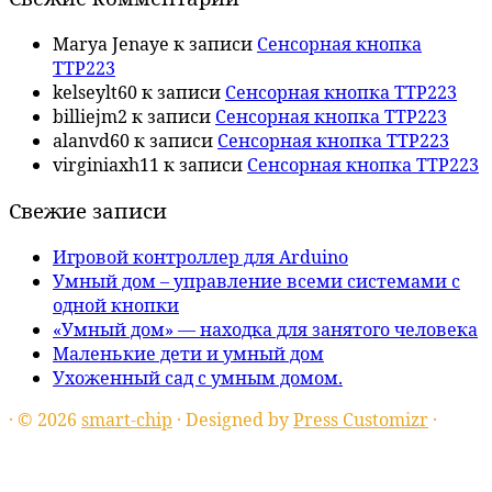
Marya Jenaye
к записи
Сенсорная кнопка
TTP223
kelseylt60
к записи
Сенсорная кнопка TTP223
billiejm2
к записи
Сенсорная кнопка TTP223
alanvd60
к записи
Сенсорная кнопка TTP223
virginiaxh11
к записи
Сенсорная кнопка TTP223
Свежие записи
Игровой контроллер для Arduino
Умный дом – управление всеми системами с
одной кнопки
«Умный дом» — находка для занятого человека
Маленькие дети и умный дом
Ухоженный сад с умным домом.
·
© 2026
smart-chip
·
Designed by
Press Customizr
·