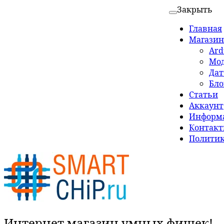
Закрыть
Главная
Магазин
Ard
Мо
Да
Бло
Статьи
Аккаунт
Информа
Контак
Политик
Интернет магазин умных фишек!