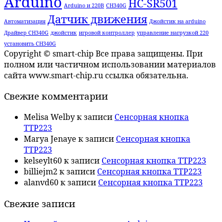
Arduino
HC-SR501
Arduino и 220В
CH340G
Датчик движения
Автоматизация
Джойстик на arduino
Драйвер CH340G
джойстик
игровой контроллер
управление нагрузкой 220
установить CH340G
Copyright © smart-chip Все права защищены. При
полном или частичном использовании материалов
сайта www.smart-chip.ru ссылка обязательна.
Свежие комментарии
Melisa Welby
к записи
Сенсорная кнопка
TTP223
Marya Jenaye
к записи
Сенсорная кнопка
TTP223
kelseylt60
к записи
Сенсорная кнопка TTP223
billiejm2
к записи
Сенсорная кнопка TTP223
alanvd60
к записи
Сенсорная кнопка TTP223
Свежие записи