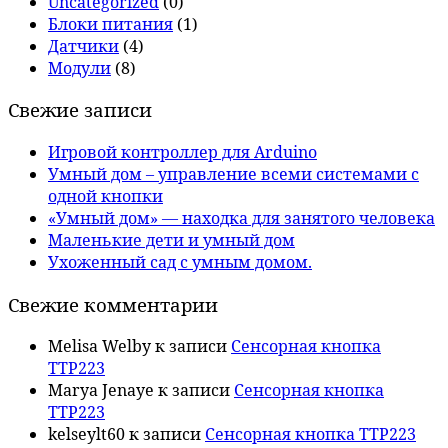
Uncategorized
(0)
Блоки питания
(1)
Датчики
(4)
Модули
(8)
Свежие записи
Игровой контроллер для Arduino
Умный дом – управление всеми системами с
одной кнопки
«Умный дом» — находка для занятого человека
Маленькие дети и умный дом
Ухоженный сад с умным домом.
Свежие комментарии
Melisa Welby
к записи
Сенсорная кнопка
TTP223
Marya Jenaye
к записи
Сенсорная кнопка
TTP223
kelseylt60
к записи
Сенсорная кнопка TTP223