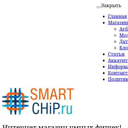
Закрыть
Главная
Магазин
Ard
Мо
Да
Бло
Статьи
Аккаунт
Информа
Контак
Политик
Интернет магазин умных фишек!