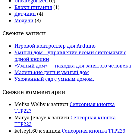
Uncategorized
(0)
Блоки питания
(1)
Датчики
(4)
Модули
(8)
Свежие записи
Игровой контроллер для Arduino
Умный дом – управление всеми системами с
одной кнопки
«Умный дом» — находка для занятого человека
Маленькие дети и умный дом
Ухоженный сад с умным домом.
Свежие комментарии
Melisa Welby
к записи
Сенсорная кнопка
TTP223
Marya Jenaye
к записи
Сенсорная кнопка
TTP223
kelseylt60
к записи
Сенсорная кнопка TTP223