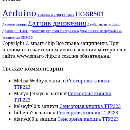
Arduino
HC-SR501
Arduino и 220В
CH340G
Датчик движения
Автоматизация
Джойстик на arduino
Драйвер CH340G
джойстик
игровой контроллер
управление нагрузкой 220
установить CH340G
Copyright © smart-chip Все права защищены. При
полном или частичном использовании материалов
сайта www.smart-chip.ru ссылка обязательна.
Свежие комментарии
Melisa Welby
к записи
Сенсорная кнопка
TTP223
Marya Jenaye
к записи
Сенсорная кнопка
TTP223
kelseylt60
к записи
Сенсорная кнопка TTP223
billiejm2
к записи
Сенсорная кнопка TTP223
alanvd60
к записи
Сенсорная кнопка TTP223