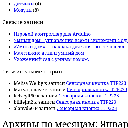
Датчики
(4)
Модули
(8)
Свежие записи
Игровой контроллер для Arduino
Умный дом – управление всеми системами с од
«Умный дом» — находка для занятого человека
Маленькие дети и умный дом
Ухоженный сад с умным домом.
Свежие комментарии
Melisa Welby
к записи
Сенсорная кнопка TTP223
Marya Jenaye
к записи
Сенсорная кнопка TTP223
kelseylt60
к записи
Сенсорная кнопка TTP223
billiejm2
к записи
Сенсорная кнопка TTP223
alanvd60
к записи
Сенсорная кнопка TTP223
Архивы по месяцам:
Январ