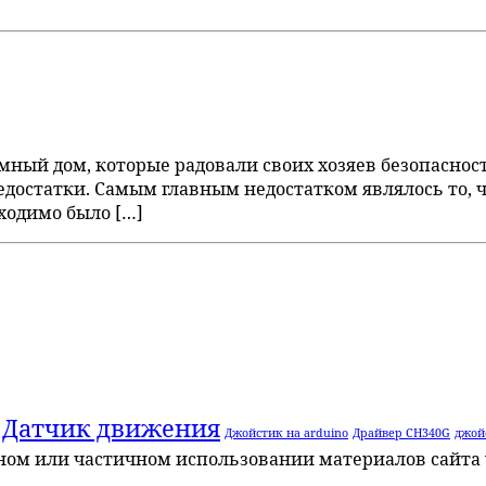
умный дом, которые радовали своих хозяев безопасно
достатки. Самым главным недостатком являлось то, ч
бходимо было […]
Датчик движения
Джойстик на arduino
Драйвер CH340G
джой
лном или частичном использовании материалов сайта 