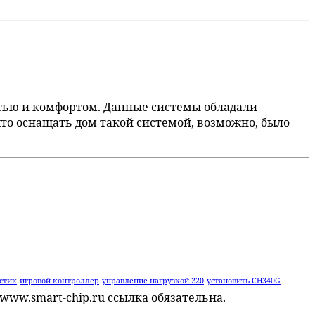
стью и комфортом. Данные системы обладали
то оснащать дом такой системой, возможно, было
стик
игровой контроллер
управление нагрузкой 220
установить CH340G
www.smart-chip.ru ссылка обязательна.