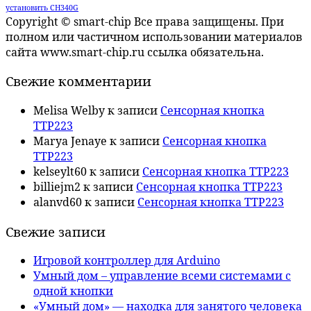
установить CH340G
Copyright © smart-chip Все права защищены. При
полном или частичном использовании материалов
сайта www.smart-chip.ru ссылка обязательна.
Свежие комментарии
Melisa Welby
к записи
Сенсорная кнопка
TTP223
Marya Jenaye
к записи
Сенсорная кнопка
TTP223
kelseylt60
к записи
Сенсорная кнопка TTP223
billiejm2
к записи
Сенсорная кнопка TTP223
alanvd60
к записи
Сенсорная кнопка TTP223
Свежие записи
Игровой контроллер для Arduino
Умный дом – управление всеми системами с
одной кнопки
«Умный дом» — находка для занятого человека