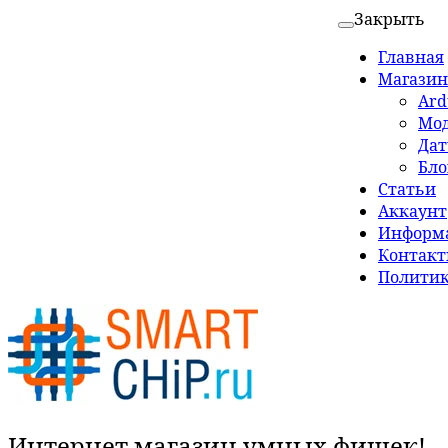
Закрыть
Главная
Магазин
Ard
Мо
Да
Бло
Статьи
Аккаунт
Информа
Контак
Политик
Интернет магазин умных фишек!