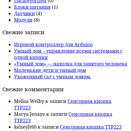
Uncategorized
(0)
Блоки питания
(1)
Датчики
(4)
Модули
(8)
Свежие записи
Игровой контроллер для Arduino
Умный дом – управление всеми системами с
одной кнопки
«Умный дом» — находка для занятого человека
Маленькие дети и умный дом
Ухоженный сад с умным домом.
Свежие комментарии
Melisa Welby
к записи
Сенсорная кнопка
TTP223
Marya Jenaye
к записи
Сенсорная кнопка
TTP223
kelseylt60
к записи
Сенсорная кнопка TTP223