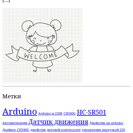
[…]
Метки
Arduino
HC-SR501
Arduino и 220В
CH340G
Датчик движения
Автоматизация
Джойстик на arduino
Драйвер CH340G
джойстик
игровой контроллер
управление нагрузкой 220