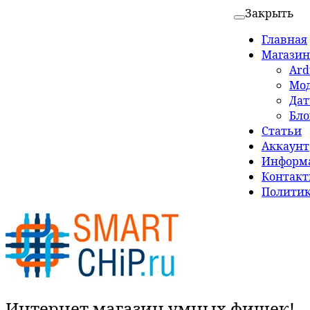
Закрыть
Главная
Магазин
Ard
Мо
Да
Бло
Статьи
Аккаунт
Информа
Контак
Политик
Интернет магазин умных фишек!