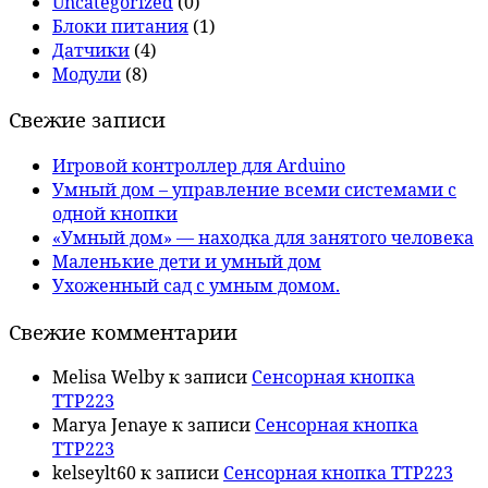
Uncategorized
(0)
Блоки питания
(1)
Датчики
(4)
Модули
(8)
Свежие записи
Игровой контроллер для Arduino
Умный дом – управление всеми системами с
одной кнопки
«Умный дом» — находка для занятого человека
Маленькие дети и умный дом
Ухоженный сад с умным домом.
Свежие комментарии
Melisa Welby
к записи
Сенсорная кнопка
TTP223
Marya Jenaye
к записи
Сенсорная кнопка
TTP223
kelseylt60
к записи
Сенсорная кнопка TTP223