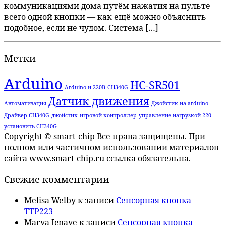
коммуникациями дома путём нажатия на пульте
всего одной кнопки — как ещё можно объяснить
подобное, если не чудом. Система […]
Метки
Arduino
HC-SR501
Arduino и 220В
CH340G
Датчик движения
Автоматизация
Джойстик на arduino
Драйвер CH340G
джойстик
игровой контроллер
управление нагрузкой 220
установить CH340G
Copyright © smart-chip Все права защищены. При
полном или частичном использовании материалов
сайта www.smart-chip.ru ссылка обязательна.
Свежие комментарии
Melisa Welby
к записи
Сенсорная кнопка
TTP223
Marya Jenaye
к записи
Сенсорная кнопка