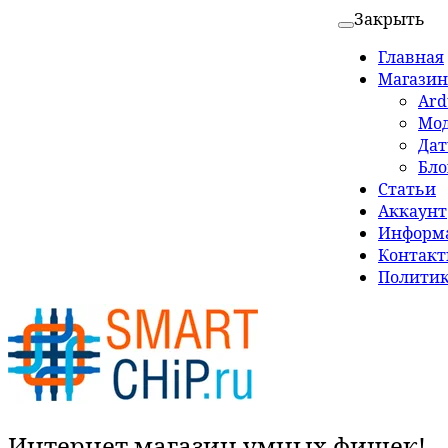
Закрыть
Главная
Магазин
Ard
Мо
Да
Бло
Статьи
Аккаунт
Информа
Контак
Политик
Интернет магазин умных фишек!