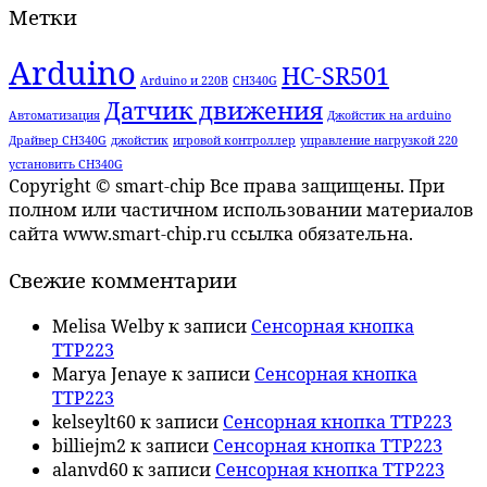
Метки
Arduino
HC-SR501
Arduino и 220В
CH340G
Датчик движения
Автоматизация
Джойстик на arduino
Драйвер CH340G
джойстик
игровой контроллер
управление нагрузкой 220
установить CH340G
Copyright © smart-chip Все права защищены. При
полном или частичном использовании материалов
сайта www.smart-chip.ru ссылка обязательна.
Свежие комментарии
Melisa Welby
к записи
Сенсорная кнопка
TTP223
Marya Jenaye
к записи
Сенсорная кнопка
TTP223
kelseylt60
к записи
Сенсорная кнопка TTP223
billiejm2
к записи
Сенсорная кнопка TTP223
alanvd60
к записи
Сенсорная кнопка TTP223