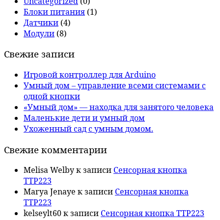
Uncategorized
(0)
Блоки питания
(1)
Датчики
(4)
Модули
(8)
Свежие записи
Игровой контроллер для Arduino
Умный дом – управление всеми системами с
одной кнопки
«Умный дом» — находка для занятого человека
Маленькие дети и умный дом
Ухоженный сад с умным домом.
Свежие комментарии
Melisa Welby
к записи
Сенсорная кнопка
TTP223
Marya Jenaye
к записи
Сенсорная кнопка
TTP223
kelseylt60
к записи
Сенсорная кнопка TTP223