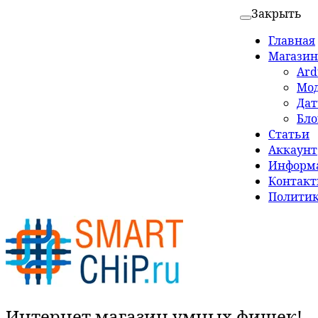
Закрыть
Главная
Магазин
Ard
Мо
Да
Бло
Статьи
Аккаунт
Информа
Контак
Политик
Интернет магазин умных фишек!