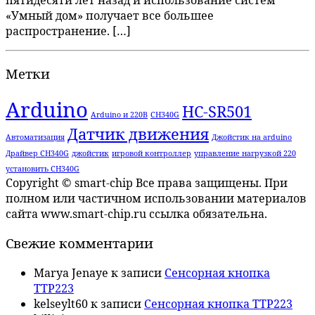
пятидесяти лет назад и использование систем
«Умный дом» получает все большее
распространение. […]
Метки
Arduino
HC-SR501
Arduino и 220В
CH340G
Датчик движения
Автоматизация
Джойстик на arduino
Драйвер CH340G
джойстик
игровой контроллер
управление нагрузкой 220
установить CH340G
Copyright © smart-chip Все права защищены. При
полном или частичном использовании материалов
сайта www.smart-chip.ru ссылка обязательна.
Свежие комментарии
Marya Jenaye
к записи
Сенсорная кнопка
TTP223
kelseylt60
к записи
Сенсорная кнопка TTP223