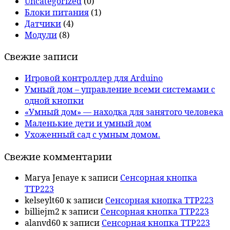
Uncategorized
(0)
Блоки питания
(1)
Датчики
(4)
Модули
(8)
Свежие записи
Игровой контроллер для Arduino
Умный дом – управление всеми системами с
одной кнопки
«Умный дом» — находка для занятого человека
Маленькие дети и умный дом
Ухоженный сад с умным домом.
Свежие комментарии
Marya Jenaye
к записи
Сенсорная кнопка
TTP223
kelseylt60
к записи
Сенсорная кнопка TTP223
billiejm2
к записи
Сенсорная кнопка TTP223
alanvd60
к записи
Сенсорная кнопка TTP223