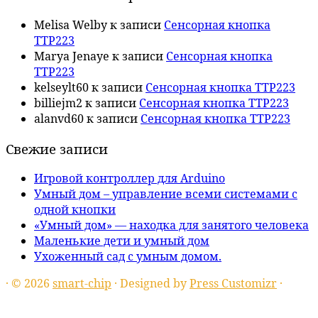
Melisa Welby
к записи
Сенсорная кнопка
TTP223
Marya Jenaye
к записи
Сенсорная кнопка
TTP223
kelseylt60
к записи
Сенсорная кнопка TTP223
billiejm2
к записи
Сенсорная кнопка TTP223
alanvd60
к записи
Сенсорная кнопка TTP223
Свежие записи
Игровой контроллер для Arduino
Умный дом – управление всеми системами с
одной кнопки
«Умный дом» — находка для занятого человека
Маленькие дети и умный дом
Ухоженный сад с умным домом.
·
© 2026
smart-chip
·
Designed by
Press Customizr
·