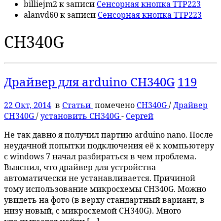
billiejm2
к записи
Сенсорная кнопка TTP223
alanvd60
к записи
Сенсорная кнопка TTP223
CH340G
Драйвер для arduino CH340G
119
22 Окт, 2014
в
Статьи
помечено
CH340G
/
Драйвер
CH340G
/
установить CH340G
-
Сергей
Не так давно я получил партию arduino nano. После
неудачной попытки подключения её к компьютеру
с windows 7 начал разбираться в чем проблема.
Выяснил, что драйвер для устройства
автоматически не устанавливается. Причиной
тому использование микросхемы CH340G. Можно
увидеть на фото (в верху стандартный вариант, в
низу новый, с микросхемой CH340G). Много