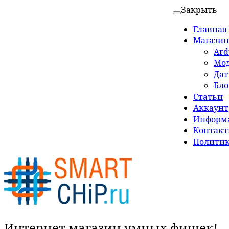
Закрыть
Главная
Магазин
Ard
Мо
Да
Бло
Статьи
Аккаунт
Информа
Контак
Политик
Интернет магазин умных фишек!