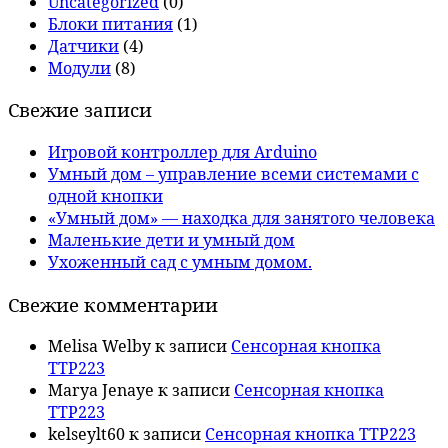
Uncategorized
(0)
Блоки питания
(1)
Датчики
(4)
Модули
(8)
Свежие записи
Игровой контроллер для Arduino
Умный дом – управление всеми системами с
одной кнопки
«Умный дом» — находка для занятого человека
Маленькие дети и умный дом
Ухоженный сад с умным домом.
Свежие комментарии
Melisa Welby
к записи
Сенсорная кнопка
TTP223
Marya Jenaye
к записи
Сенсорная кнопка
TTP223
kelseylt60
к записи
Сенсорная кнопка TTP223