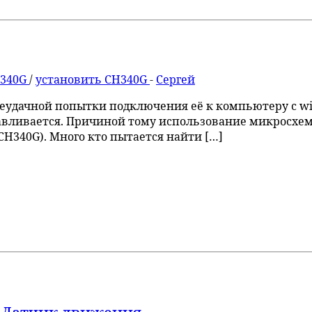
H340G
/
установить CH340G
-
Сергей
 неудачной попытки подключения её к компьютеру с wi
навливается. Причиной тому использование микросхем
CH340G). Много кто пытается найти […]