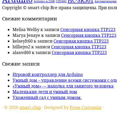
HC-SR501
Arduino и 220В
CH340G
Автоматизация
Copyright © smart-chip Все права защищены. При по
Свежие комментарии
Melisa Welby
к записи
Сенсорная кнопка TTP223
Marya Jenaye
к записи
Сенсорная кнопка TTP223
kelseylt60
к записи
Сенсорная кнопка TTP223
billiejm2
к записи
Сенсорная кнопка TTP223
alanvd60
к записи
Сенсорная кнопка TTP223
Свежие записи
Игровой контроллер для Arduino
Умный дом – управление всеми системами с од
«Умный дом» — находка для занятого человека
Маленькие дети и умный дом
Ухоженный сад с умным домом.
·
© 2026
smart-chip
·
Designed by
Press Customizr
·