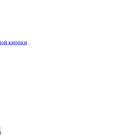
ной кнопки
4