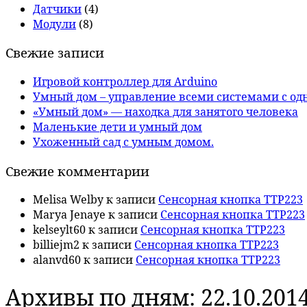
Датчики
(4)
Модули
(8)
Свежие записи
Игровой контроллер для Arduino
Умный дом – управление всеми системами с од
«Умный дом» — находка для занятого человека
Маленькие дети и умный дом
Ухоженный сад с умным домом.
Свежие комментарии
Melisa Welby
к записи
Сенсорная кнопка TTP223
Marya Jenaye
к записи
Сенсорная кнопка TTP223
kelseylt60
к записи
Сенсорная кнопка TTP223
billiejm2
к записи
Сенсорная кнопка TTP223
alanvd60
к записи
Сенсорная кнопка TTP223
Архивы по дням:
22.10.201