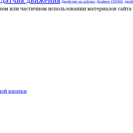
Датчик движения
Джойстик на arduino
Драйвер CH340G
джой
лном или частичном использовании материалов сайта 
ной кнопки