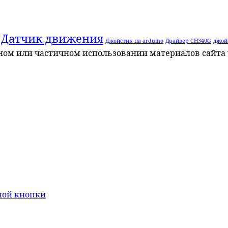
Датчик движения
Джойстик на arduino
Драйвер CH340G
джой
лном или частичном использовании материалов сайта 
ной кнопки