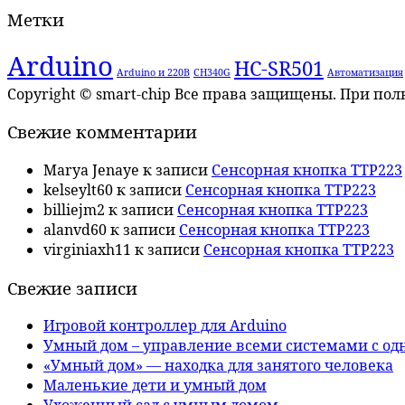
Метки
Arduino
HC-SR501
Arduino и 220В
CH340G
Автоматизация
Copyright © smart-chip Все права защищены. При по
Свежие комментарии
Marya Jenaye
к записи
Сенсорная кнопка TTP223
kelseylt60
к записи
Сенсорная кнопка TTP223
billiejm2
к записи
Сенсорная кнопка TTP223
alanvd60
к записи
Сенсорная кнопка TTP223
virginiaxh11
к записи
Сенсорная кнопка TTP223
Свежие записи
Игровой контроллер для Arduino
Умный дом – управление всеми системами с од
«Умный дом» — находка для занятого человека
Маленькие дети и умный дом