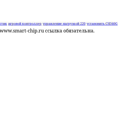
стик
игровой контроллер
управление нагрузкой 220
установить CH340G
www.smart-chip.ru ссылка обязательна.