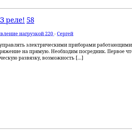
З реле!
58
вление нагрузкой 220
-
Сергей
управлять электрическими приборами работающими 
яжение на прямую. Необходим посредник. Первое что 
ескую развязку, возможность […]