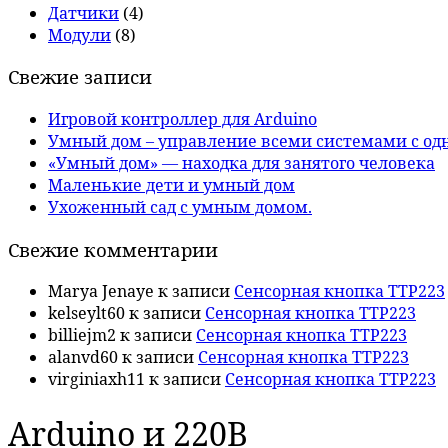
Датчики
(4)
Модули
(8)
Свежие записи
Игровой контроллер для Arduino
Умный дом – управление всеми системами с од
«Умный дом» — находка для занятого человека
Маленькие дети и умный дом
Ухоженный сад с умным домом.
Свежие комментарии
Marya Jenaye
к записи
Сенсорная кнопка TTP223
kelseylt60
к записи
Сенсорная кнопка TTP223
billiejm2
к записи
Сенсорная кнопка TTP223
alanvd60
к записи
Сенсорная кнопка TTP223
virginiaxh11
к записи
Сенсорная кнопка TTP223
Arduino и 220В