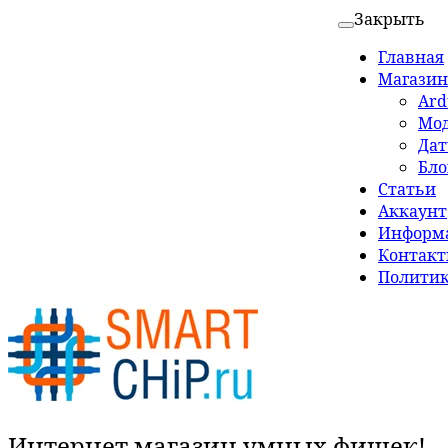
Закрыть
Главная
Магазин
Ard
Мо
Да
Бло
Статьи
Аккаунт
Информа
Контак
Политик
Интернет магазин умных фишек!