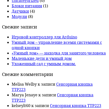
Uncategorized
(0)
Блоки питания
(1)
Датчики
(4)
Модули
(8)
Свежие записи
Игровой контроллер для Arduino
Умный дом – управление всеми системами с
одной кнопки
«Умный дом» — находка для занятого человека
Маленькие дети и умный дом
Ухоженный сад с умным домом.
Свежие комментарии
Melisa Welby
к записи
Сенсорная кнопка
TTP223
Marya Jenaye
к записи
Сенсорная кнопка
TTP223
kelseylt60
к записи
Сенсорная кнопка TTP223