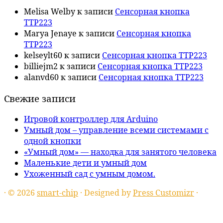
Melisa Welby
к записи
Сенсорная кнопка
TTP223
Marya Jenaye
к записи
Сенсорная кнопка
TTP223
kelseylt60
к записи
Сенсорная кнопка TTP223
billiejm2
к записи
Сенсорная кнопка TTP223
alanvd60
к записи
Сенсорная кнопка TTP223
Свежие записи
Игровой контроллер для Arduino
Умный дом – управление всеми системами с
одной кнопки
«Умный дом» — находка для занятого человека
Маленькие дети и умный дом
Ухоженный сад с умным домом.
·
© 2026
smart-chip
·
Designed by
Press Customizr
·