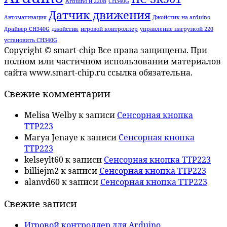
Arduino и 220В
CH340G
Датчик движения
Автоматизация
Джойстик на arduino
Драйвер CH340G
джойстик
игровой контроллер
управление нагрузкой 220
установить CH340G
Copyright © smart-chip Все права защищены. При
полном или частичном использовании материалов
сайта www.smart-chip.ru ссылка обязательна.
Свежие комментарии
Melisa Welby
к записи
Сенсорная кнопка
TTP223
Marya Jenaye
к записи
Сенсорная кнопка
TTP223
kelseylt60
к записи
Сенсорная кнопка TTP223
billiejm2
к записи
Сенсорная кнопка TTP223
alanvd60
к записи
Сенсорная кнопка TTP223
Свежие записи
Игровой контроллер для Arduino