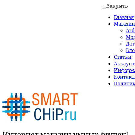
Закрыть
Главная
Магазин
Ard
Мо
Да
Бло
Статьи
Аккаунт
Информа
Контак
Политик
Интернет магазин умных фишек!