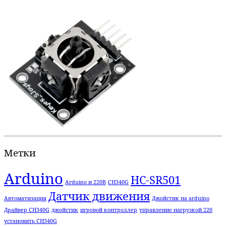
Метки
Arduino
HC-SR501
Arduino и 220В
CH340G
Датчик движения
Автоматизация
Джойстик на arduino
Драйвер CH340G
джойстик
игровой контроллер
управление нагрузкой 220
установить CH340G