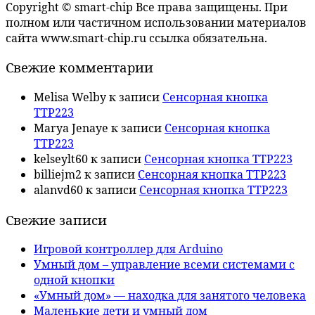
Copyright © smart-chip Все права защищены. При
полном или частичном использовании материалов
сайта www.smart-chip.ru ссылка обязательна.
Свежие комментарии
Melisa Welby
к записи
Сенсорная кнопка
TTP223
Marya Jenaye
к записи
Сенсорная кнопка
TTP223
kelseylt60
к записи
Сенсорная кнопка TTP223
billiejm2
к записи
Сенсорная кнопка TTP223
alanvd60
к записи
Сенсорная кнопка TTP223
Свежие записи
Игровой контроллер для Arduino
Умный дом – управление всеми системами с
одной кнопки
«Умный дом» — находка для занятого человека
Маленькие дети и умный дом