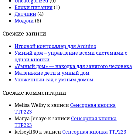
Uncategorized
(0)
Блоки питания
(1)
Датчики
(4)
Модули
(8)
Свежие записи
Игровой контроллер для Arduino
Умный дом – управление всеми системами с
одной кнопки
«Умный дом» — находка для занятого человека
Маленькие дети и умный дом
Ухоженный сад с умным домом.
Свежие комментарии
Melisa Welby
к записи
Сенсорная кнопка
TTP223
Marya Jenaye
к записи
Сенсорная кнопка
TTP223
kelseylt60
к записи
Сенсорная кнопка TTP223