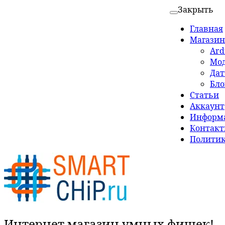
Закрыть
Главная
Магазин
Ard
Мо
Да
Бло
Статьи
Аккаунт
Информа
Контак
Политик
Интернет магазин умных фишек!