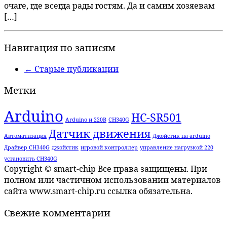
очаге, где всегда рады гостям. Да и самим хозяевам
[…]
Навигация по записям
←
Старые публикации
Метки
Arduino
HC-SR501
Arduino и 220В
CH340G
Датчик движения
Автоматизация
Джойстик на arduino
Драйвер CH340G
джойстик
игровой контроллер
управление нагрузкой 220
установить CH340G
Copyright © smart-chip Все права защищены. При
полном или частичном использовании материалов
сайта www.smart-chip.ru ссылка обязательна.
Свежие комментарии