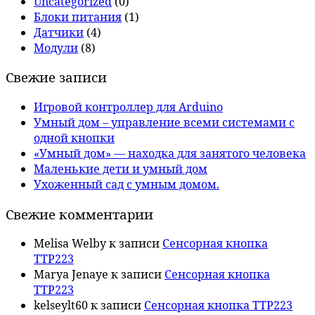
Uncategorized
(0)
Блоки питания
(1)
Датчики
(4)
Модули
(8)
Свежие записи
Игровой контроллер для Arduino
Умный дом – управление всеми системами с
одной кнопки
«Умный дом» — находка для занятого человека
Маленькие дети и умный дом
Ухоженный сад с умным домом.
Свежие комментарии
Melisa Welby
к записи
Сенсорная кнопка
TTP223
Marya Jenaye
к записи
Сенсорная кнопка
TTP223
kelseylt60
к записи
Сенсорная кнопка TTP223