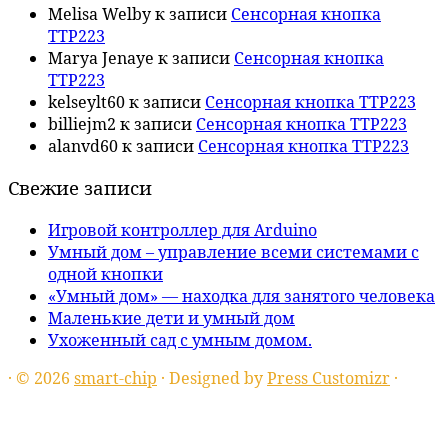
Melisa Welby
к записи
Сенсорная кнопка
TTP223
Marya Jenaye
к записи
Сенсорная кнопка
TTP223
kelseylt60
к записи
Сенсорная кнопка TTP223
billiejm2
к записи
Сенсорная кнопка TTP223
alanvd60
к записи
Сенсорная кнопка TTP223
Свежие записи
Игровой контроллер для Arduino
Умный дом – управление всеми системами с
одной кнопки
«Умный дом» — находка для занятого человека
Маленькие дети и умный дом
Ухоженный сад с умным домом.
·
© 2026
smart-chip
·
Designed by
Press Customizr
·