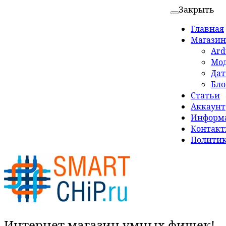
Закрыть
Главная
Магазин
Ard
Мо
Да
Бло
Статьи
Аккаунт
Информа
Контак
Политик
Интернет магазин умных фишек!