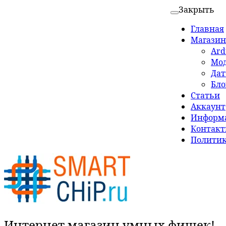
Закрыть
Главная
Магазин
Ard
Мо
Да
Бло
Статьи
Аккаунт
Информа
Контак
Политик
Интернет магазин умных фишек!