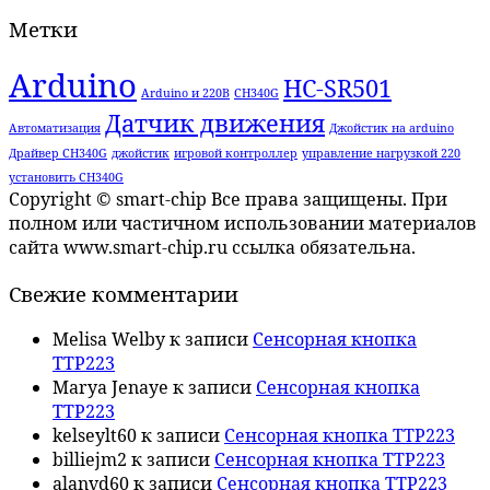
Метки
Arduino
HC-SR501
Arduino и 220В
CH340G
Датчик движения
Автоматизация
Джойстик на arduino
Драйвер CH340G
джойстик
игровой контроллер
управление нагрузкой 220
установить CH340G
Copyright © smart-chip Все права защищены. При
полном или частичном использовании материалов
сайта www.smart-chip.ru ссылка обязательна.
Свежие комментарии
Melisa Welby
к записи
Сенсорная кнопка
TTP223
Marya Jenaye
к записи
Сенсорная кнопка
TTP223
kelseylt60
к записи
Сенсорная кнопка TTP223
billiejm2
к записи
Сенсорная кнопка TTP223
alanvd60
к записи
Сенсорная кнопка TTP223