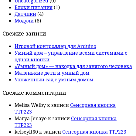
Uncategorized
(0)
Блоки питания
(1)
Датчики
(4)
Модули
(8)
Свежие записи
Игровой контроллер для Arduino
Умный дом – управление всеми системами с
одной кнопки
«Умный дом» — находка для занятого человека
Маленькие дети и умный дом
Ухоженный сад с умным домом.
Свежие комментарии
Melisa Welby
к записи
Сенсорная кнопка
TTP223
Marya Jenaye
к записи
Сенсорная кнопка
TTP223
kelseylt60
к записи
Сенсорная кнопка TTP223