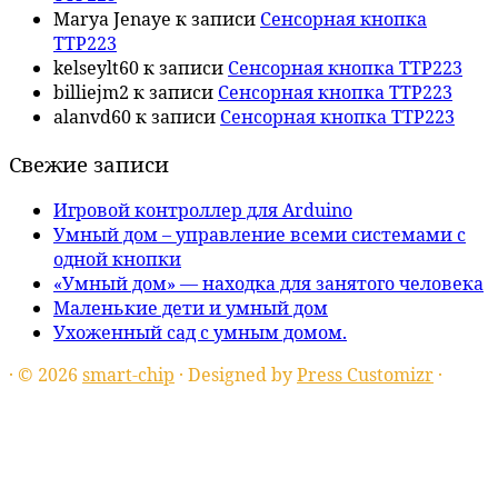
Marya Jenaye
к записи
Сенсорная кнопка
TTP223
kelseylt60
к записи
Сенсорная кнопка TTP223
billiejm2
к записи
Сенсорная кнопка TTP223
alanvd60
к записи
Сенсорная кнопка TTP223
Свежие записи
Игровой контроллер для Arduino
Умный дом – управление всеми системами с
одной кнопки
«Умный дом» — находка для занятого человека
Маленькие дети и умный дом
Ухоженный сад с умным домом.
·
© 2026
smart-chip
·
Designed by
Press Customizr
·