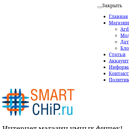
Закрыть
Главная
Магазин
Ard
Мо
Да
Бло
Статьи
Аккаунт
Информа
Контак
Политик
Интернет магазин умных фишек!