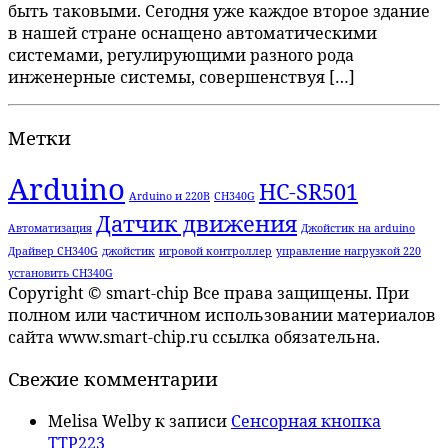
быть таковыми. Сегодня уже каждое второе здание
в нашей стране оснащено автоматическими
системами, регулирующими разного рода
инженерные системы, совершенствуя […]
Метки
Arduino
HC-SR501
Arduino и 220В
CH340G
Датчик движения
Автоматизация
Джойстик на arduino
Драйвер CH340G
джойстик
игровой контроллер
управление нагрузкой 220
установить CH340G
Copyright © smart-chip Все права защищены. При
полном или частичном использовании материалов
сайта www.smart-chip.ru ссылка обязательна.
Свежие комментарии
Melisa Welby
к записи
Сенсорная кнопка
TTP223