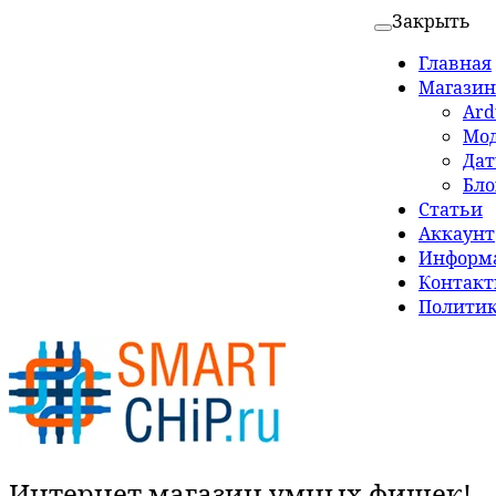
Закрыть
Главная
Магазин
Ard
Мо
Да
Бло
Статьи
Аккаунт
Информа
Контак
Политик
Интернет магазин умных фишек!