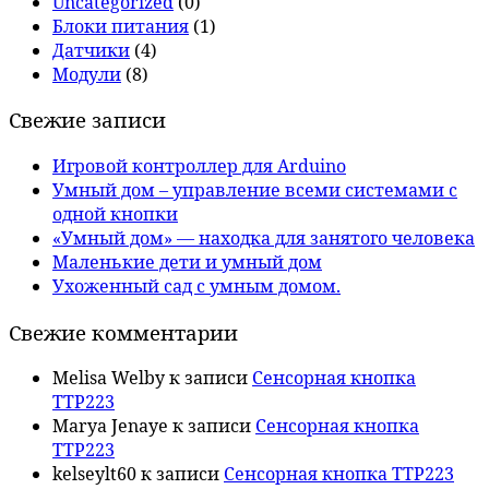
Uncategorized
(0)
Блоки питания
(1)
Датчики
(4)
Модули
(8)
Свежие записи
Игровой контроллер для Arduino
Умный дом – управление всеми системами с
одной кнопки
«Умный дом» — находка для занятого человека
Маленькие дети и умный дом
Ухоженный сад с умным домом.
Свежие комментарии
Melisa Welby
к записи
Сенсорная кнопка
TTP223
Marya Jenaye
к записи
Сенсорная кнопка
TTP223
kelseylt60
к записи
Сенсорная кнопка TTP223