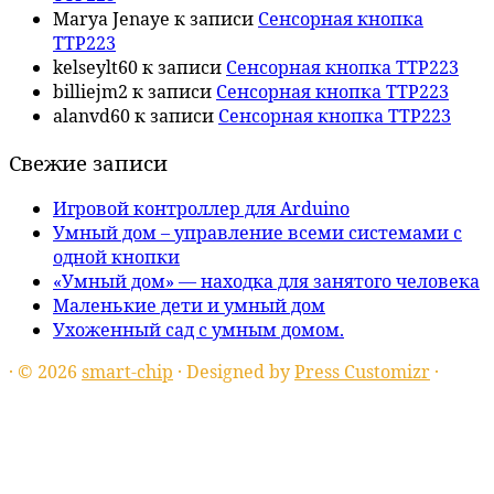
Marya Jenaye
к записи
Сенсорная кнопка
TTP223
kelseylt60
к записи
Сенсорная кнопка TTP223
billiejm2
к записи
Сенсорная кнопка TTP223
alanvd60
к записи
Сенсорная кнопка TTP223
Свежие записи
Игровой контроллер для Arduino
Умный дом – управление всеми системами с
одной кнопки
«Умный дом» — находка для занятого человека
Маленькие дети и умный дом
Ухоженный сад с умным домом.
·
© 2026
smart-chip
·
Designed by
Press Customizr
·