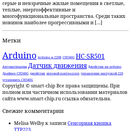
серые и невзрачные жилые помещения в светлые,
теплые, энергоэффективные и
многофункциональные пространства. Среди таких
новинок наиболее прогрессивными и […]
Метки
Arduino
HC-SR501
Arduino и 220В
CH340G
Датчик движения
Автоматизация
Джойстик на arduino
Драйвер CH340G
джойстик
игровой контроллер
управление нагрузкой 220
установить CH340G
Copyright © smart-chip Все права защищены. При
полном или частичном использовании материалов
сайта www.smart-chip.ru ссылка обязательна.
Свежие комментарии
Melisa Welby
к записи
Сенсорная кнопка
TTP223