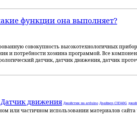
какие функции она выполняет?
рованную совокупность высокотехнологичных прибор
ния и потребности хозяина программой. Все компоне
еорологический датчик, датчик движения, датчик про
Датчик движения
Джойстик на arduino
Драйвер CH340G
джой
лном или частичном использовании материалов сайта 