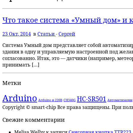
Что такое система «Умный дом» и 
23 Окт, 2014
в
Статьи
-
Сергей
Система Умный дом представляет собой автоматизи
здания в одну и управляемую настроенной под жела
согласованно. Итак, это — датчики (например, мет
принимать […]
Метки
Arduino
HC-SR501
Arduino и 220В
CH340G
Автоматизация
Copyright © smart-chip Все права защищены. При по
Свежие комментарии
Melisa Welby
к записи
Сенсорная кнопка TTP223