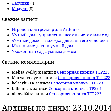
Датчики
(4)
Модули
(8)
Свежие записи
Игровой контроллер для Arduino
Умный дом – управление всеми системами с од
«Умный дом» — находка для занятого человека
Маленькие дети и умный дом
Ухоженный сад с умным домом.
Свежие комментарии
Melisa Welby
к записи
Сенсорная кнопка TTP223
Marya Jenaye
к записи
Сенсорная кнопка TTP223
kelseylt60
к записи
Сенсорная кнопка TTP223
billiejm2
к записи
Сенсорная кнопка TTP223
alanvd60
к записи
Сенсорная кнопка TTP223
Архивы по дням:
23.10.201