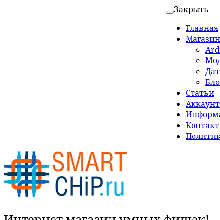
Закрыть
Главная
Магазин
Ard
Мо
Да
Бло
Статьи
Аккаунт
Информа
Контак
Политик
Интернет магазин умных фишек!