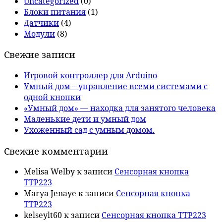
Uncategorized
(0)
Блоки питания
(1)
Датчики
(4)
Модули
(8)
Свежие записи
Игровой контроллер для Arduino
Умный дом – управление всеми системами с
одной кнопки
«Умный дом» — находка для занятого человека
Маленькие дети и умный дом
Ухоженный сад с умным домом.
Свежие комментарии
Melisa Welby
к записи
Сенсорная кнопка
TTP223
Marya Jenaye
к записи
Сенсорная кнопка
TTP223
kelseylt60
к записи
Сенсорная кнопка TTP223