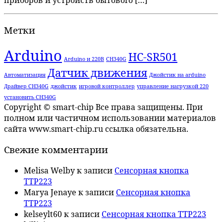
приборов и устройств бытового […]
Метки
Arduino
HC-SR501
Arduino и 220В
CH340G
Датчик движения
Автоматизация
Джойстик на arduino
Драйвер CH340G
джойстик
игровой контроллер
управление нагрузкой 220
установить CH340G
Copyright © smart-chip Все права защищены. При
полном или частичном использовании материалов
сайта www.smart-chip.ru ссылка обязательна.
Свежие комментарии
Melisa Welby
к записи
Сенсорная кнопка
TTP223
Marya Jenaye
к записи
Сенсорная кнопка
TTP223
kelseylt60
к записи
Сенсорная кнопка TTP223