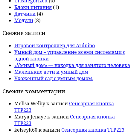
Uncategorized
(0)
Блоки питания
(1)
Датчики
(4)
Модули
(8)
Свежие записи
Игровой контроллер для Arduino
Умный дом – управление всеми системами с
одной кнопки
«Умный дом» — находка для занятого человека
Маленькие дети и умный дом
Ухоженный сад с умным домом.
Свежие комментарии
Melisa Welby
к записи
Сенсорная кнопка
TTP223
Marya Jenaye
к записи
Сенсорная кнопка
TTP223
kelseylt60
к записи
Сенсорная кнопка TTP223