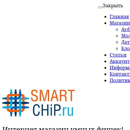
Закрыть
Главная
Магазин
Ard
Мо
Да
Бло
Статьи
Аккаунт
Информа
Контак
Политик
Интернет магазин умных фишек!