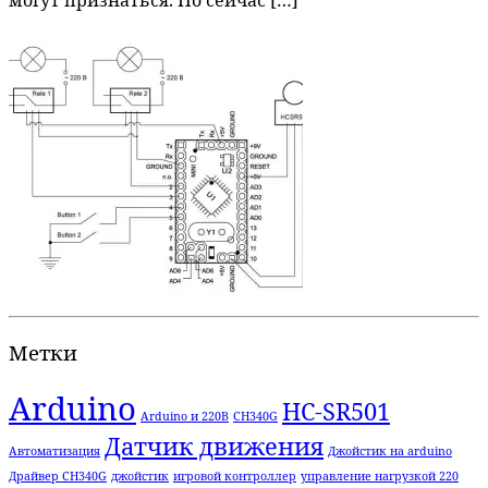
могут признаться. Но сейчас […]
Метки
Arduino
HC-SR501
Arduino и 220В
CH340G
Датчик движения
Автоматизация
Джойстик на arduino
Драйвер CH340G
джойстик
игровой контроллер
управление нагрузкой 220