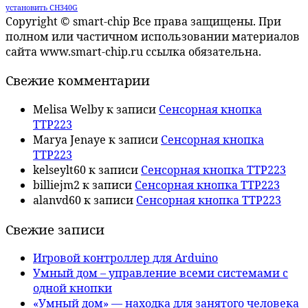
установить CH340G
Copyright © smart-chip Все права защищены. При
полном или частичном использовании материалов
сайта www.smart-chip.ru ссылка обязательна.
Свежие комментарии
Melisa Welby
к записи
Сенсорная кнопка
TTP223
Marya Jenaye
к записи
Сенсорная кнопка
TTP223
kelseylt60
к записи
Сенсорная кнопка TTP223
billiejm2
к записи
Сенсорная кнопка TTP223
alanvd60
к записи
Сенсорная кнопка TTP223
Свежие записи
Игровой контроллер для Arduino
Умный дом – управление всеми системами с
одной кнопки
«Умный дом» — находка для занятого человека