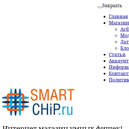
Закрыть
Главная
Магазин
Ard
Мо
Да
Бло
Статьи
Аккаунт
Информа
Контак
Политик
Интернет магазин умных фишек!