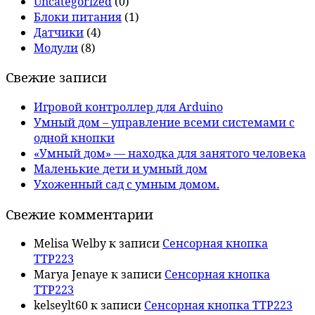
Uncategorized
(0)
Блоки питания
(1)
Датчики
(4)
Модули
(8)
Свежие записи
Игровой контроллер для Arduino
Умный дом – управление всеми системами с
одной кнопки
«Умный дом» — находка для занятого человека
Маленькие дети и умный дом
Ухоженный сад с умным домом.
Свежие комментарии
Melisa Welby
к записи
Сенсорная кнопка
TTP223
Marya Jenaye
к записи
Сенсорная кнопка
TTP223
kelseylt60
к записи
Сенсорная кнопка TTP223