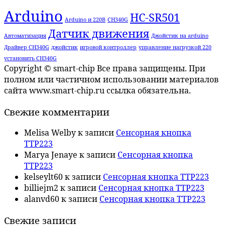
Arduino
HC-SR501
Arduino и 220В
CH340G
Датчик движения
Автоматизация
Джойстик на arduino
Драйвер CH340G
джойстик
игровой контроллер
управление нагрузкой 220
установить CH340G
Copyright © smart-chip Все права защищены. При
полном или частичном использовании материалов
сайта www.smart-chip.ru ссылка обязательна.
Свежие комментарии
Melisa Welby
к записи
Сенсорная кнопка
TTP223
Marya Jenaye
к записи
Сенсорная кнопка
TTP223
kelseylt60
к записи
Сенсорная кнопка TTP223
billiejm2
к записи
Сенсорная кнопка TTP223
alanvd60
к записи
Сенсорная кнопка TTP223
Свежие записи