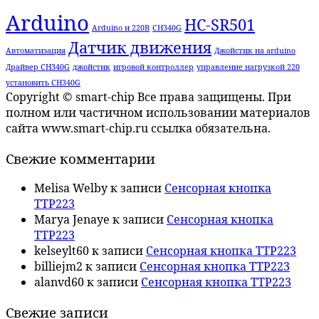
Arduino
HC-SR501
Arduino и 220В
CH340G
Датчик движения
Автоматизация
Джойстик на arduino
Драйвер CH340G
джойстик
игровой контроллер
управление нагрузкой 220
установить CH340G
Copyright © smart-chip Все права защищены. При
полном или частичном использовании материалов
сайта www.smart-chip.ru ссылка обязательна.
Свежие комментарии
Melisa Welby
к записи
Сенсорная кнопка
TTP223
Marya Jenaye
к записи
Сенсорная кнопка
TTP223
kelseylt60
к записи
Сенсорная кнопка TTP223
billiejm2
к записи
Сенсорная кнопка TTP223
alanvd60
к записи
Сенсорная кнопка TTP223
Свежие записи