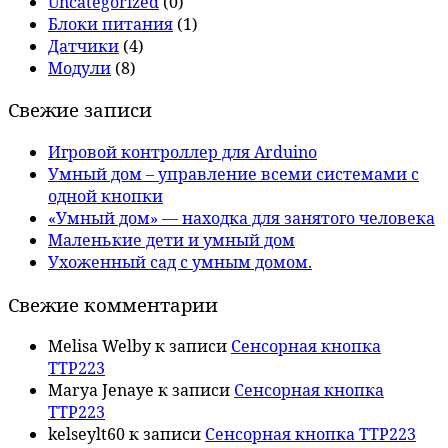
Uncategorized
(0)
Блоки питания
(1)
Датчики
(4)
Модули
(8)
Свежие записи
Игровой контроллер для Arduino
Умный дом – управление всеми системами с
одной кнопки
«Умный дом» — находка для занятого человека
Маленькие дети и умный дом
Ухоженный сад с умным домом.
Свежие комментарии
Melisa Welby
к записи
Сенсорная кнопка
TTP223
Marya Jenaye
к записи
Сенсорная кнопка
TTP223
kelseylt60
к записи
Сенсорная кнопка TTP223