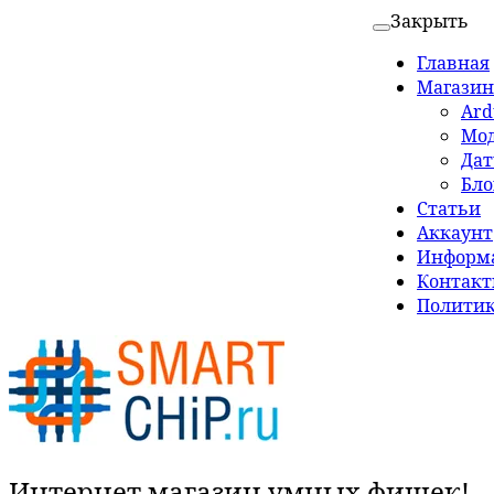
Закрыть
Главная
Магазин
Ard
Мо
Да
Бло
Статьи
Аккаунт
Информа
Контак
Политик
Интернет магазин умных фишек!