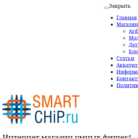
Закрыть
Главная
Магазин
Ard
Мо
Да
Бло
Статьи
Аккаунт
Информа
Контак
Политик
Интернет магазин умных фишек!