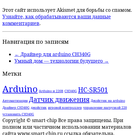
Этот сайт использует Akismet для борьбы со спамом.
Узнайте, как обрабатываются ваши данные
комментариев
.
Навигация по записям
←
Драйвер для arduino CH340G
Умный дом — технологии будущего
→
Метки
Arduino
HC-SR501
Arduino и 220В
CH340G
Датчик движения
Автоматизация
Джойстик на arduino
Драйвер CH340G
джойстик
игровой контроллер
управление нагрузкой 220
установить CH340G
Copyright © smart-chip Все права защищены. При
полном или частичном использовании материалов
сайта www.smart-chip.ru ссылка обязательна.