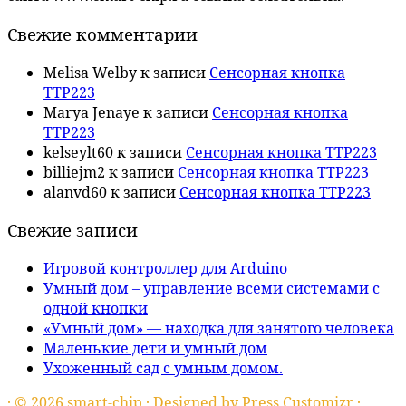
Свежие комментарии
Melisa Welby
к записи
Сенсорная кнопка
TTP223
Marya Jenaye
к записи
Сенсорная кнопка
TTP223
kelseylt60
к записи
Сенсорная кнопка TTP223
billiejm2
к записи
Сенсорная кнопка TTP223
alanvd60
к записи
Сенсорная кнопка TTP223
Свежие записи
Игровой контроллер для Arduino
Умный дом – управление всеми системами с
одной кнопки
«Умный дом» — находка для занятого человека
Маленькие дети и умный дом
Ухоженный сад с умным домом.
·
© 2026
smart-chip
·
Designed by
Press Customizr
·