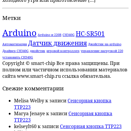
холодного утра или приготовление […]
Метки
Arduino
HC-SR501
Arduino и 220В
CH340G
Датчик движения
Автоматизация
Джойстик на arduino
Драйвер CH340G
джойстик
игровой контроллер
управление нагрузкой 220
установить CH340G
Copyright © smart-chip Все права защищены. При
полном или частичном использовании материалов
сайта www.smart-chip.ru ссылка обязательна.
Свежие комментарии
Melisa Welby
к записи
Сенсорная кнопка
TTP223
Marya Jenaye
к записи
Сенсорная кнопка
TTP223
kelseylt60
к записи
Сенсорная кнопка TTP223