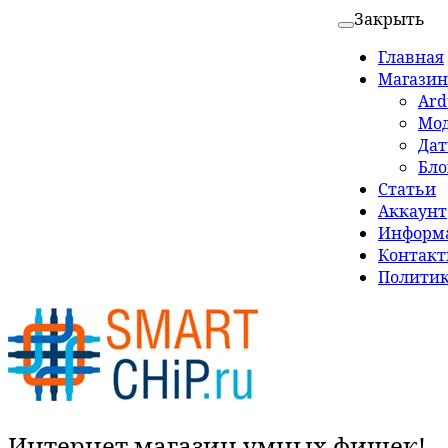
Закрыть
Главная
Магазин
Ard
Мо
Да
Бло
Статьи
Аккаунт
Информа
Контак
Политик
Интернет магазин умных фишек!