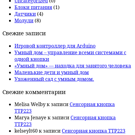
Uncategorized
(0)
Блоки питания
(1)
Датчики
(4)
Модули
(8)
Свежие записи
Игровой контроллер для Arduino
Умный дом – управление всеми системами с
одной кнопки
«Умный дом» — находка для занятого человека
Маленькие дети и умный дом
Ухоженный сад с умным домом.
Свежие комментарии
Melisa Welby
к записи
Сенсорная кнопка
TTP223
Marya Jenaye
к записи
Сенсорная кнопка
TTP223
kelseylt60
к записи
Сенсорная кнопка TTP223