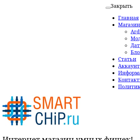
Закрыть
Главная
Магазин
Ard
Мо
Да
Бло
Статьи
Аккаунт
Информа
Контак
Политик
Интернет магазин умных фишек!