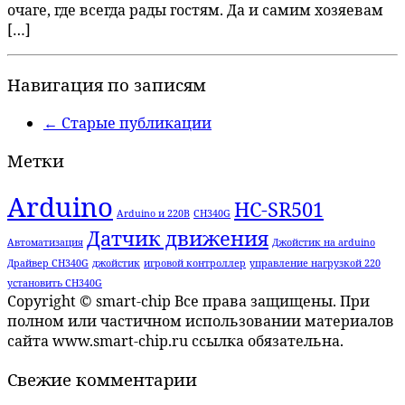
очаге, где всегда рады гостям. Да и самим хозяевам
[…]
Навигация по записям
←
Старые публикации
Метки
Arduino
HC-SR501
Arduino и 220В
CH340G
Датчик движения
Автоматизация
Джойстик на arduino
Драйвер CH340G
джойстик
игровой контроллер
управление нагрузкой 220
установить CH340G
Copyright © smart-chip Все права защищены. При
полном или частичном использовании материалов
сайта www.smart-chip.ru ссылка обязательна.
Свежие комментарии