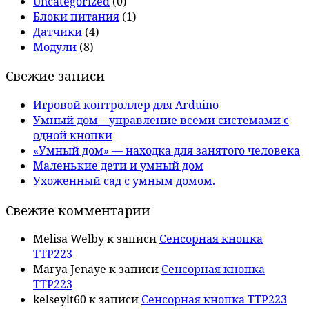
Uncategorized
(0)
Блоки питания
(1)
Датчики
(4)
Модули
(8)
Свежие записи
Игровой контроллер для Arduino
Умный дом – управление всеми системами с
одной кнопки
«Умный дом» — находка для занятого человека
Маленькие дети и умный дом
Ухоженный сад с умным домом.
Свежие комментарии
Melisa Welby
к записи
Сенсорная кнопка
TTP223
Marya Jenaye
к записи
Сенсорная кнопка
TTP223
kelseylt60
к записи
Сенсорная кнопка TTP223