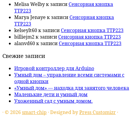
Melisa Welby
к записи
Сенсорная кнопка
TTP223
Marya Jenaye
к записи
Сенсорная кнопка
TTP223
kelseylt60
к записи
Сенсорная кнопка TTP223
billiejm2
к записи
Сенсорная кнопка TTP223
alanvd60
к записи
Сенсорная кнопка TTP223
Свежие записи
Игровой контроллер для Arduino
Умный дом – управление всеми системами с
одной кнопки
«Умный дом» — находка для занятого человека
Маленькие дети и умный дом
Ухоженный сад с умным домом.
·
© 2026
smart-chip
·
Designed by
Press Customizr
·