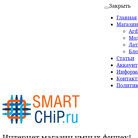
Закрыть
Главная
Магазин
Ard
Мо
Да
Бло
Статьи
Аккаунт
Информа
Контак
Политик
Интернет магазин умных фишек!