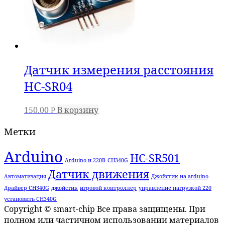
Датчик измерения расстояния
HC-SR04
150.00
В корзину
Р
Метки
Arduino
HC-SR501
Arduino и 220В
CH340G
Датчик движения
Автоматизация
Джойстик на arduino
Драйвер CH340G
джойстик
игровой контроллер
управление нагрузкой 220
установить CH340G
Copyright © smart-chip Все права защищены. При
полном или частичном использовании материалов